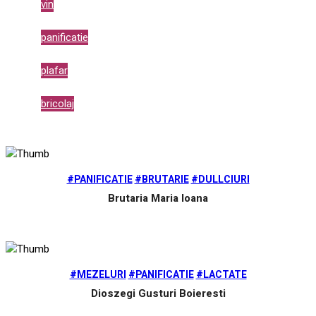
vin
panificatie
plafar
bricolaj
#PANIFICATIE
#BRUTARIE
#DULLCIURI
Brutaria Maria Ioana
#MEZELURI
#PANIFICATIE
#LACTATE
Dioszegi Gusturi Boieresti