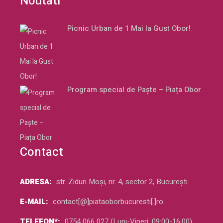
Noutati
Picnic Urban de 1 Mai la Gust Obor!
Program special de Paște – Piața Obor
Contact
ADRESA:
str. Ziduri Moși, nr. 4, sector 2, București
E-MAIL:
contact[@]piataoborbucuresti[.]ro
TELEFON*:
0754 066 027 (Luni-Vineri: 09:00-16:00)