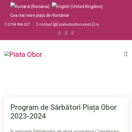
Cea mai mare piață din România!
0754 066 027
contact [@] piataoborbucuresti [.] ro
Program de Sărbători Piața Obor
2023-2024
În perioada Sărbătorilor de iarnă, programul Complexului